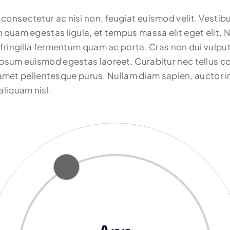
onsectetur ac nisi non, feugiat euismod velit. Vestibu
m quam egestas ligula, et tempus massa elit eget elit.
 fringilla fermentum quam ac porta. Cras non dui vulput
psum euismod egestas laoreet. Curabitur nec tellus con
it amet pellentesque purus. Nullam diam sapien, auctor 
aliquam nisl.