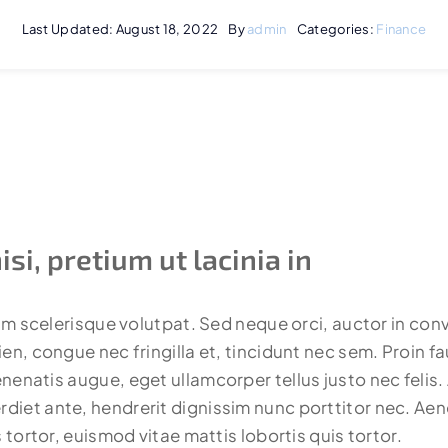
Last Updated: August 18, 2022
By
admin
Categories:
Finance
isi, pretium ut lacinia in
iam scelerisque volutpat. Sed neque orci, auctor in conv
en, congue nec fringilla et, tincidunt nec sem. Proin fa
venenatis augue
, eget ullamcorper tellus justo nec felis.
et ante, hendrerit dignissim nunc porttitor nec. Aenea
 tortor, euismod vitae mattis lobortis quis tortor.