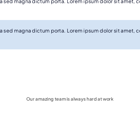
gula sed magna dictum porta. Lorem ipsum dolor sit amet, 
gula sed magna dictum porta. Lorem ipsum dolor sit amet, 
Our amazing team is always hard at work