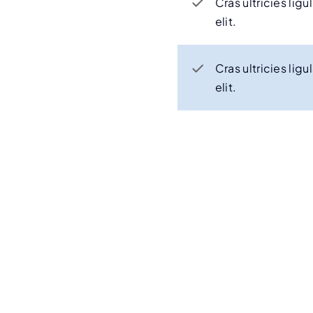
Cras ultricies li
elit.
Cras ultricies li
elit.