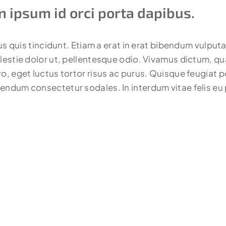
n ipsum id orci porta dapibus.
lus quis tincidunt. Etiam a erat in erat bibendum vulputa
lestie dolor ut, pellentesque odio. Vivamus dictum, qua
o, eget luctus tortor risus ac purus. Quisque feugiat p
endum consectetur sodales. In interdum vitae felis eu